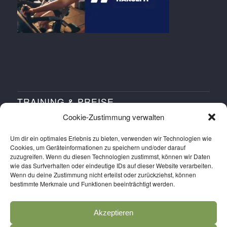
TRAINING & PREISE
Cookie-Zustimmung verwalten
Training buchen
Um dir ein optimales Erlebnis zu bieten, verwenden wir Technologien wie
Workshops buchen
Cookies, um Geräteinformationen zu speichern und/oder darauf
zuzugreifen. Wenn du diesen Technologien zustimmst, können wir Daten
Probetraining buchen
wie das Surfverhalten oder eindeutige IDs auf dieser Website verarbeiten.
Wenn du deine Zustimmung nicht erteilst oder zurückziehst, können
Preise
bestimmte Merkmale und Funktionen beeinträchtigt werden.
Anmelden
Salva SPORTS APP holen
Akzeptieren