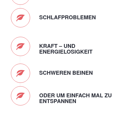
SCHLAFPROBLEMEN
KRAFT – UND
ENERGIELOSIGKEIT
SCHWEREN BEINEN
ODER UM EINFACH MAL ZU
ENTSPANNEN