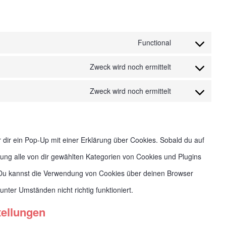
Functional
Consent
Zweck wird noch ermittelt
to
Consent
service
Zweck wird noch ermittelt
to
Consent
wordpress
service
to
youtube
service
dir ein Pop-Up mit einer Erklärung über Cookies. Sobald du auf
sonstiges
ligung alle von dir gewählten Kategorien von Cookies und Plugins
 Du kannst die Verwendung von Cookies über deinen Browser
nter Umständen nicht richtig funktioniert.
tellungen