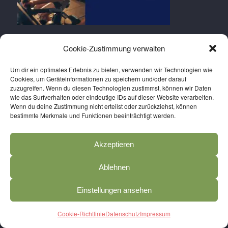
Cookie-Zustimmung verwalten
Um dir ein optimales Erlebnis zu bieten, verwenden wir Technologien wie
Cookies, um Geräteinformationen zu speichern und/oder darauf
zuzugreifen. Wenn du diesen Technologien zustimmst, können wir Daten
TRAINING & PREISE
wie das Surfverhalten oder eindeutige IDs auf dieser Website verarbeiten.
Wenn du deine Zustimmung nicht erteilst oder zurückziehst, können
bestimmte Merkmale und Funktionen beeinträchtigt werden.
Training buchen
Workshops buchen
Akzeptieren
Probetraining buchen
Ablehnen
Preise
Anmelden
Einstellungen ansehen
Salva SPORTS APP holen
Cookie-Richtlinie
Datenschutz
Impressum