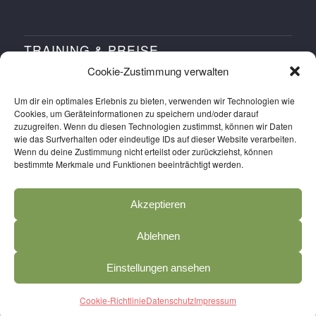
TRAINING & PREISE
Cookie-Zustimmung verwalten
Training buchen
Um dir ein optimales Erlebnis zu bieten, verwenden wir Technologien wie
Workshops buchen
Cookies, um Geräteinformationen zu speichern und/oder darauf
zuzugreifen. Wenn du diesen Technologien zustimmst, können wir Daten
Probetraining buchen
wie das Surfverhalten oder eindeutige IDs auf dieser Website verarbeiten.
Preise
Wenn du deine Zustimmung nicht erteilst oder zurückziehst, können
bestimmte Merkmale und Funktionen beeinträchtigt werden.
Anmelden
Salva SPORTS APP holen
Akzeptieren
Ablehnen
Einstellungen ansehen
© Copyright
2026 - Salva SPORTS Kassel
Cookie-Richtlinie
Datenschutz
Impressum
Impressum
Datenschutz
AGB
Cookie-Richtlinie (EU)