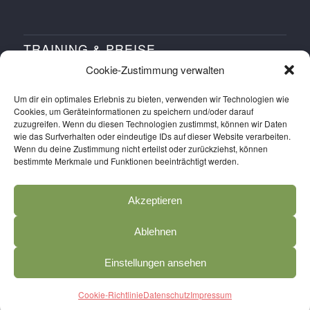
TRAINING & PREISE
Cookie-Zustimmung verwalten
Training buchen
Um dir ein optimales Erlebnis zu bieten, verwenden wir Technologien wie
Workshops buchen
Cookies, um Geräteinformationen zu speichern und/oder darauf
zuzugreifen. Wenn du diesen Technologien zustimmst, können wir Daten
Probetraining buchen
wie das Surfverhalten oder eindeutige IDs auf dieser Website verarbeiten.
Preise
Wenn du deine Zustimmung nicht erteilst oder zurückziehst, können
bestimmte Merkmale und Funktionen beeinträchtigt werden.
Anmelden
Salva SPORTS APP holen
Akzeptieren
Ablehnen
Einstellungen ansehen
© Copyright
2026 - Salva SPORTS Kassel
Cookie-Richtlinie
Datenschutz
Impressum
Impressum
Datenschutz
AGB
Cookie-Richtlinie (EU)