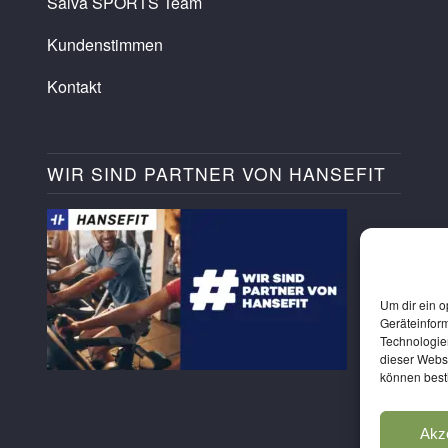
Salva SPORTS Team
Kundenstimmen
Kontakt
WIR SIND PARTNER VON HANSEFIT
Um dir ein o
Geräteinfor
Technologien
dieser Websi
können best
Akz