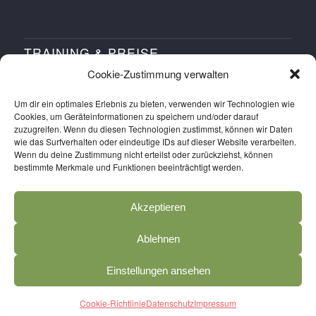
TRAINING & PREISE
Cookie-Zustimmung verwalten
Training buchen
Um dir ein optimales Erlebnis zu bieten, verwenden wir Technologien wie
Workshops buchen
Cookies, um Geräteinformationen zu speichern und/oder darauf
zuzugreifen. Wenn du diesen Technologien zustimmst, können wir Daten
Probetraining buchen
wie das Surfverhalten oder eindeutige IDs auf dieser Website verarbeiten.
Preise
Wenn du deine Zustimmung nicht erteilst oder zurückziehst, können
bestimmte Merkmale und Funktionen beeinträchtigt werden.
Anmelden
Salva SPORTS APP holen
Akzeptieren
Ablehnen
Einstellungen ansehen
© Copyright
2026 - Salva SPORTS Kassel
Cookie-Richtlinie
Datenschutz
Impressum
Impressum
Datenschutz
AGB
Cookie-Richtlinie (EU)